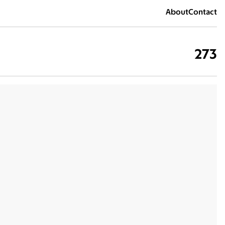
About
Contact
273
錫口媽祖宮
2026
樸實無華
2026
科學的盡頭是玄學
2026
應援
2026