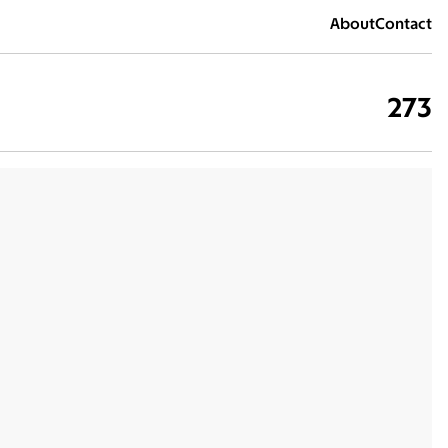
About
Contact
273
錫口媽祖宮
2026
樸實無華
2026
科學的盡頭是玄學
2026
應援
2026