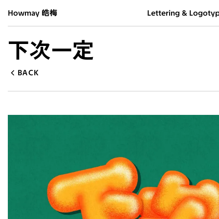
Howmay 皓梅
Lettering & Logoty
下次一定
BACK