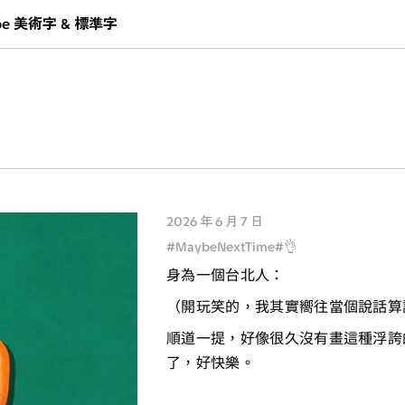
pe
美術字 & 標準字
2026 年 6 月 7 日
MaybeNextTime
👌
身為一個台北人：
（開玩笑的，我其實嚮往當個說話算
順道一提，好像很久沒有畫這種浮誇
了，好快樂。